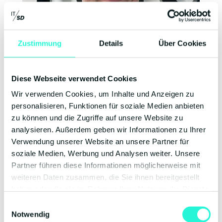
Zustimmung
Details
Über Cookies
Diese Webseite verwendet Cookies
Wir verwenden Cookies, um Inhalte und Anzeigen zu
personalisieren, Funktionen für soziale Medien anbieten
zu können und die Zugriffe auf unsere Website zu
Mit fast 30 Jahren Erfahrung in der IT-
analysieren. Außerdem geben wir Informationen zu Ihrer
Security ist Stephan Hanke ein
Verwendung unserer Website an unsere Partner für
ausgewiesener Experte für Pre-Sales,
soziale Medien, Werbung und Analysen weiter. Unsere
Consulting und digitale Forensik. Sein tiefes
Partner führen diese Informationen möglicherweise mit
Fachwissen reicht von Cloud- und
weiteren Daten zusammen, die Sie ihnen bereitgestellt
Netzwerksicherheit bis hin zu komplexen
haben oder die sie im Rahmen Ihrer Nutzung der Dienste
Verschlüsselungstechnologien. Aktuell liegt
gesammelt haben.
Einwilligungsauswahl
sein Fokus auf Data Governance im Kontext
Notwendig
von KI: Er unterstützt Unternehmen dabei,